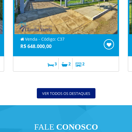
Venda - Código: C37
R$ 648.000,00
3
2
2
VER TODOS OS DESTAQUES
FALE
CONOSCO