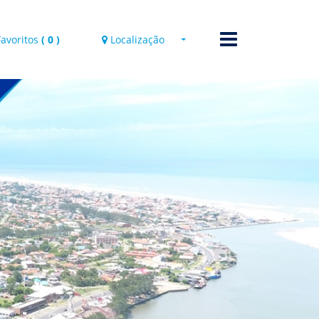
Favoritos
(
0
)
Localização
Localização
Rua Edith Delourdes, 419
Cidade: Imbé - Santa
Terezinha
VER MAPA