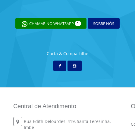
CHAMAR NO WHATSAPP
1
SOBRE NÓS
Curta & Compartilhe
Central de Atendimento
O
Rua Edith Delourdes, 419, Santa Terezinha,
C
Imbé