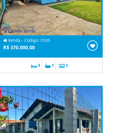
Venda - Código: C935
R$ 370.000,00
3
1
2