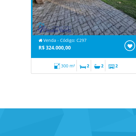
Venda - Código: C297
R$ 324.000,00
300 m²
2
2
2