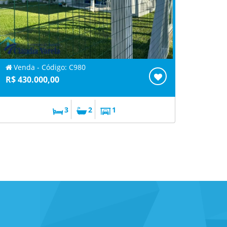
Venda - Código: C980
R$ 430.000,00
3
2
1