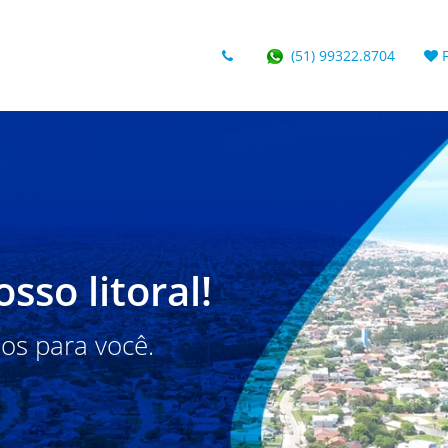
(51) 99322.8704
so litoral!
os para você.